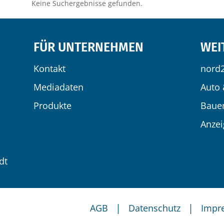
Keine Suchergebnisse gefunden.
FÜR UNTERNEHMEN
WEI
Kontakt
nord
Mediadaten
Auto 
Produkte
Baue
Anze
dt
|
|
AGB
Datenschutz
Impr