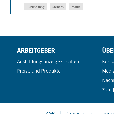
Buchhaltung
Steuern
Mathe
ARBEITGEBER
ÜBE
Ausbildungsanzeige schalten
Konta
Preise und Produkte
Medi
Nachr
Zum J
|
|
AGB
Datenschutz
Impr