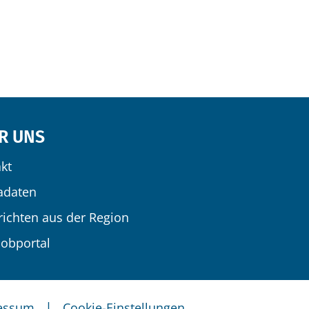
R UNS
kt
adaten
ichten aus der Region
obportal
|
essum
Cookie-Einstellungen