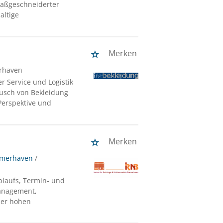
maßgeschneiderter
altige
Merken
rhaven
r Service und Logistik
usch von Bekleidung
 Perspektive und
Merken
remerhaven
/
blaufs, Termin- und
anagement,
ner hohen