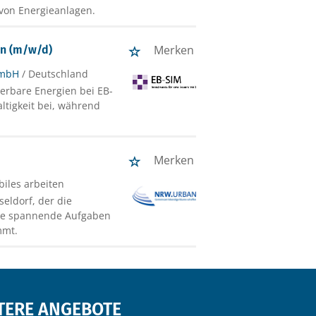
von Energieanlagen.
Merken
en (m/w/d)
GmbH
/ Deutschland
erbare Energien bei EB-
tigkeit bei, während
Merken
biles arbeiten
eldorf, der die
wie spannende Aufgaben
mmt.
TERE ANGEBOTE