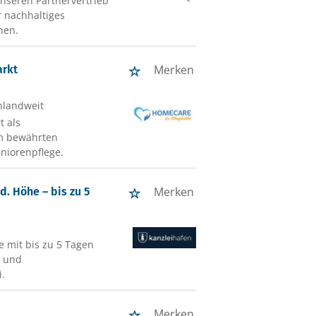
unseren Partnervertrieb
r nachhaltiges
nen.
Merken
arkt
hlandweit
t als
em bewährten
niorenpflege.
Merken
. Höhe – bis zu 5
e mit bis zu 5 Tagen
n und
i.
Merken