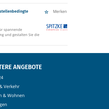
Merken
stellenbedingte
für spannende
g und gestalten Sie die
TERE ANGEBOTE
24
& Verkehr
n & Wohnen
igen