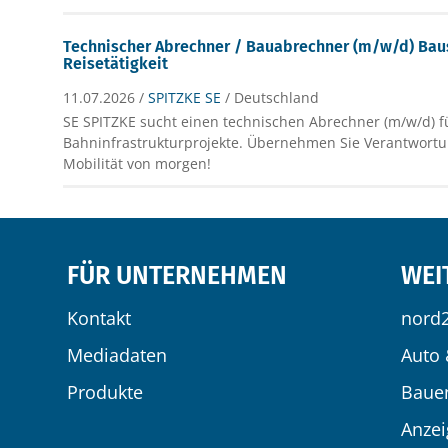
Technischer Abrechner / Bauabrechner (m/w/d) Bau
Reisetätigkeit
11.07.2026 /
SPITZKE SE
/ Deutschland
SE SPITZKE sucht einen technischen Abrechner (m/w/d) 
Bahninfrastrukturprojekte. Übernehmen Sie Verantwortun
Mobilität von morgen!
FÜR UNTERNEHMEN
WEI
Kontakt
nord
Mediadaten
Auto 
Produkte
Baue
Anze