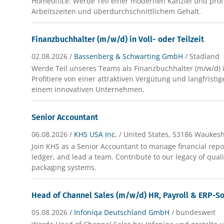
Homeoffice. Werde Teil einer modernen Kanzlei und profit
Arbeitszeiten und überdurchschnittlichem Gehalt.
Finanzbuchhalter (m/w/d) in Voll- oder Teilzeit
02.08.2026 /
Bassenberg & Schwarting GmbH
/ Stadland
Werde Teil unseres Teams als Finanzbuchhalter (m/w/d) 
Profitiere von einer attraktiven Vergütung und langfristi
einem innovativen Unternehmen.
Senior Accountant
06.08.2026 /
KHS USA Inc.
/ United States, 53186 Waukes
Join KHS as a Senior Accountant to manage financial repo
ledger, and lead a team. Contribute to our legacy of qual
packaging systems.
Head of Channel Sales (m/w/d) HR, Payroll & ERP-S
05.08.2026 /
Infoniqa Deutschland GmbH
/ bundesweit