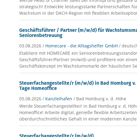
Werde Head of Channel Sales bei Infoniqa und gestalte 
strategisch! Entwickle leistungsstarke Partnerschaften fü
Wachstum in der DACH-Region mit flexiblen Arbeitsoptio
Geschäftsführer / Partner (m/w/d) für Wachstumsm
Seniorenbetreuung
03.08.2026 /
Homecare - die Alltagshelfer GmbH
/ deutsc
Etabliere mit HOMECARE ein Seniorenbetreuungsstandor
Geschäftsführer/Partner (m/w/d) und profitiere von ein
Geschäftskonzept im Wachstumsmarkt der häuslichen Se
Steuerfachangestellte/r (m/w/d) in Bad Homburg v. d
Tage Homeoffice
05.08.2026 /
Kanzleihafen
/ Bad Homburg v. d. Höhe
Werde Steuerfachangestellte/r in Bad Homburg v. d. Höh
Homeoffice! Arbeite digital, genieße flexible Arbeitszeite
überdurchschnittliches Gehalt in einer modernen Kanzle
Steuerfachangestellte/r (m/w/d)