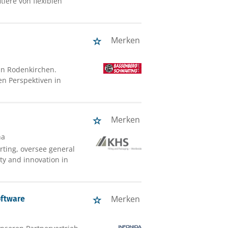
iere von flexiblen
Merken
in Rodenkirchen.
gen Perspektiven in
Merken
ha
rting, oversee general
ity and innovation in
Merken
oftware