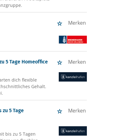
anzgruppe.
Merken
Merken
 zu 5 Tage Homeoffice
rten dich flexible
hschnittliches Gehalt.
i.
Merken
 zu 5 Tage
it bis zu 5 Tagen