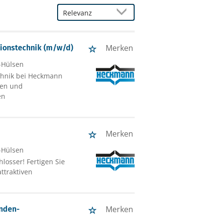
Merken
tionstechnik (m/w/d)
-Hülsen
chnik bei Heckmann
gen und
en
Merken
-Hülsen
osser! Fertigen Sie
attraktiven
Merken
unden-