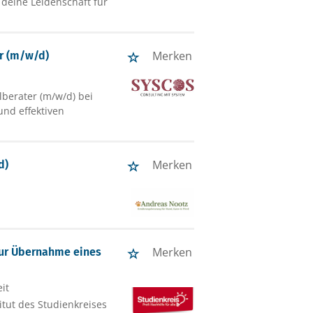
 deine Leidenschaft für
Merken
r (m/w/d)
berater (m/w/d) bei
und effektiven
Merken
d)
Merken
zur Übernahme eines
it
itut des Studienkreises