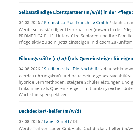
Selbstständige Lizenzpartner (m/w/d) in der Pflege
04.08.2026 /
Promedica Plus Franchise Gmbh
/ deutschla
Werde selbstständiger Lizenzpartner (m/w/d) in der Pfle
PROMEDICA PLUS. Unterstütze Senioren und ihre Familien
Pflege aktiv zu sein. Jetzt einsteigen in diesem Zukunftsm
Führungskräfte (m/w/d) als Quereinsteiger für eige
04.08.2026 /
Studienkreis - Die Nachhilfe
/ deutschlandwe
Werde Führungskraft und baue dein eigenes Nachhilfe-C
hybride Lernmethoden, steigere Schülerleistungen und ge
Einkommen als Quereinsteiger – mit umfangreicher Unt
Wachstumsperspektiven.
Dachdecker/-helfer (m/w/d)
07.08.2026 /
Lauer GmbH
/ DE
Werde Teil von Lauer GmbH als Dachdecker/-helfer (m/w/