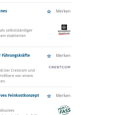
Merken
ines
ls selbstständiger
inem etablierten
Merken
r Führungskräfte
/d) bei Crestcom und
rofitiere von einem
cen.
Merken
ives Feinkostkonzept
xklusives