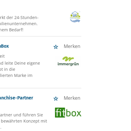
rkt der 24-Stunden-
milienunternehmen.
ohem Bedarf!
Merken
hBox
eit
d leite Deine eigene
t in die
blierten Marke im
Merken
ranchise-Partner
Partner und führen Sie
em bewährten Konzept mit
.