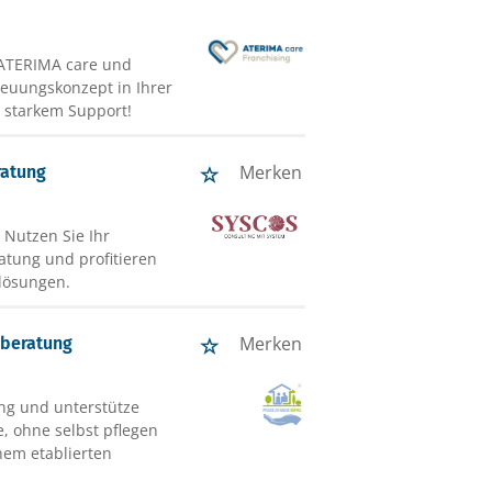
 ATERIMA care und
reuungskonzept in Ihrer
 starkem Support!
Merken
ratung
 Nutzen Sie Ihr
atung und profitieren
lösungen.
Merken
eberatung
ung und unterstütze
, ohne selbst pflegen
nem etablierten