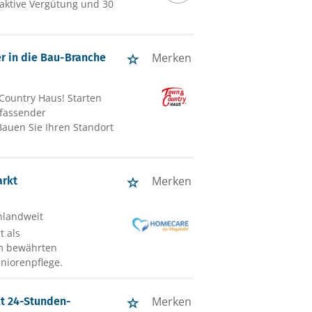
raktive Vergütung und 30
Merken
er in die Bau-Branche
Country Haus! Starten
mfassender
Bauen Sie Ihren Standort
Merken
arkt
hlandweit
t als
em bewährten
niorenpflege.
Merken
t 24-Stunden-