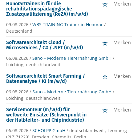
Merken
Honorartrainer:in für die
rehabilitationspädagogische
Zusatzqualifizierung (ReZA) (m/w/d)
09.08.2026 /
WBS TRAINING Trainer:in Honorar
/
Deutschland
Merken
Softwarearchitekt Cloud /
Microservices / C# / .NET (m/w/d)
06.08.2026 /
Sano – Moderne Tierernährung GmbH
/
Loiching, deutschlandweit
Merken
Softwarearchitekt Smart Farming /
Datenanalyse / KI (m/w/d)
06.08.2026 /
Sano – Moderne Tierernährung GmbH
/
Loiching, deutschlandweit
Merken
Servicemonteur (m/w/d) für
weltweite Einsätze (Schwerpunkt in
der Halbleiter- und Chipindustrie)
06.08.2026 /
SCHOLPP GmbH
/ deutschlandweit , Leonberg
(PLZ 71229), Dresden, Chemnitz, Berlin