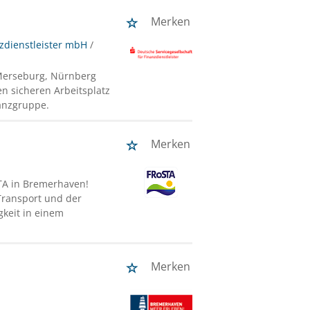
Merken
nzdienstleister mbH
/
 Merseburg, Nürnberg
en sicheren Arbeitsplatz
anzgruppe.
Merken
STA in Bremerhaven!
Transport und der
gkeit in einem
Merken