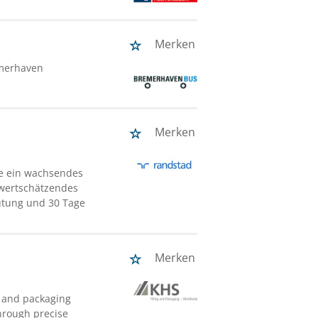
Merken
merhaven
Merken
ze ein wachsendes
wertschätzendes
gütung und 30 Tage
Merken
g and packaging
through precise