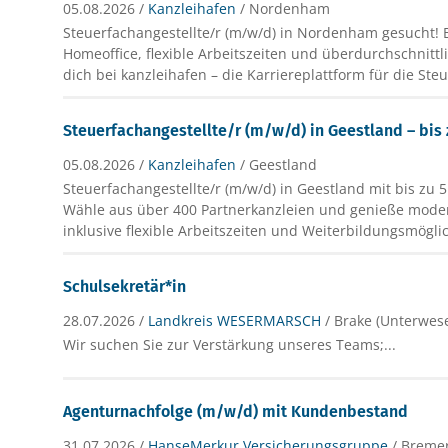
05.08.2026 /
Kanzleihafen
/ Nordenham
Steuerfachangestellte/r (m/w/d) in Nordenham gesucht! B
Homeoffice, flexible Arbeitszeiten und überdurchschnitt
dich bei kanzleihafen – die Karriereplattform für die St
Steuerfachangestellte/r (m/w/d) in Geestland – bis
05.08.2026 /
Kanzleihafen
/ Geestland
Steuerfachangestellte/r (m/w/d) in Geestland mit bis zu 
Wähle aus über 400 Partnerkanzleien und genieße mod
inklusive flexible Arbeitszeiten und Weiterbildungsmögli
Schulsekretär*in
28.07.2026 /
Landkreis WESERMARSCH
/ Brake (Unterwes
Wir suchen Sie zur Verstärkung unseres Teams;...
Agenturnachfolge (m/w/d) mit Kundenbestand
31.07.2026 /
HanseMerkur Versicherungsgruppe
/ Breme