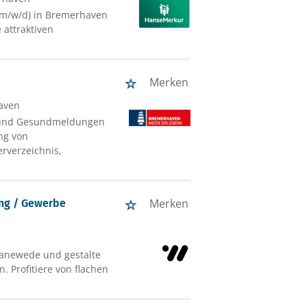
(m/w/d) in Bremerhaven
 attraktiven
Merken
aven
- und Gesundmeldungen
ng von
erverzeichnis,
Merken
ung / Gewerbe
wanewede und gestalte
. Profitiere von flachen