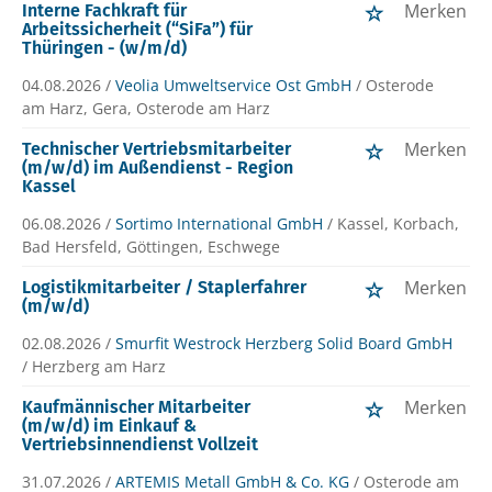
Merken
Interne Fachkraft für
Arbeitssicherheit (“SiFa”) für
Thüringen - (w/m/d)
04.08.2026 /
Veolia Umweltservice Ost GmbH
/ Osterode
am Harz, Gera, Osterode am Harz
Merken
Technischer Vertriebsmitarbeiter
(m/w/d) im Außendienst - Region
Kassel
06.08.2026 /
Sortimo International GmbH
/ Kassel, Korbach,
Bad Hersfeld, Göttingen, Eschwege
Merken
Logistikmitarbeiter / Staplerfahrer
(m/w/d)
02.08.2026 /
Smurfit Westrock Herzberg Solid Board GmbH
/ Herzberg am Harz
Merken
Kaufmännischer Mitarbeiter
(m/w/d) im Einkauf &
Vertriebsinnendienst Vollzeit
31.07.2026 /
ARTEMIS Metall GmbH & Co. KG
/ Osterode am