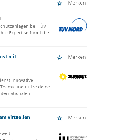
Merken
,
t
schutzanlagen bei TÜV
Ihre Expertise formt die
Merken
nst mit
ienst innovative
n Teams und nutze deine
nternationalen
Merken
am virtuellen
sweit