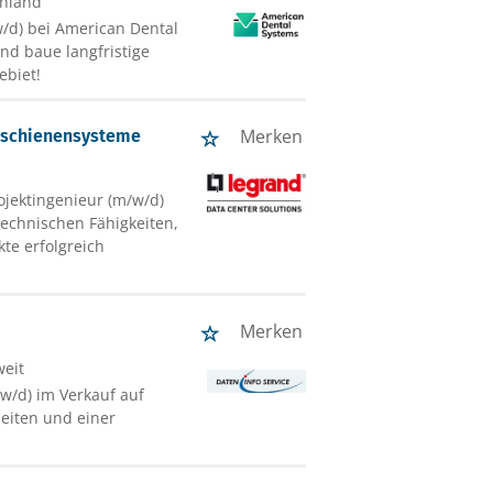
chland
/d) bei American Dental
nd baue langfristige
ebiet!
Merken
omschienensysteme
ojektingenieur (m/w/d)
technischen Fähigkeiten,
te erfolgreich
Merken
weit
/w/d) im Verkauf auf
szeiten und einer