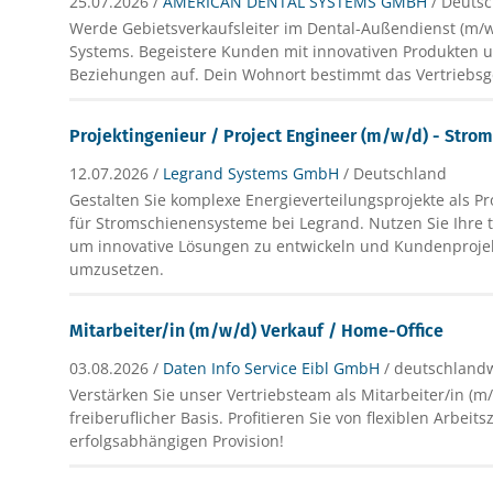
25.07.2026 /
AMERICAN DENTAL SYSTEMS GMBH
/ Deuts
Werde Gebietsverkaufsleiter im Dental-Außendienst (m/w
Systems. Begeistere Kunden mit innovativen Produkten u
Beziehungen auf. Dein Wohnort bestimmt das Vertriebsg
Projektingenieur / Project Engineer (m/w/d) - Str
12.07.2026 /
Legrand Systems GmbH
/ Deutschland
Gestalten Sie komplexe Energieverteilungsprojekte als Pr
für Stromschienensysteme bei Legrand. Nutzen Sie Ihre 
um innovative Lösungen zu entwickeln und Kundenprojek
umzusetzen.
Mitarbeiter/in (m/w/d) Verkauf / Home-Office
03.08.2026 /
Daten Info Service Eibl GmbH
/ deutschland
Verstärken Sie unser Vertriebsteam als Mitarbeiter/in (m
freiberuflicher Basis. Profitieren Sie von flexiblen Arbeit
erfolgsabhängigen Provision!