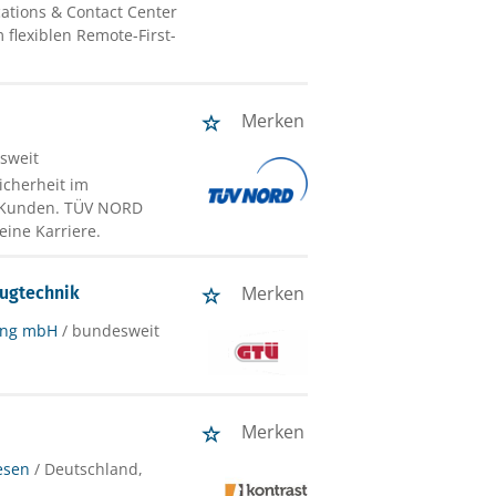
ations & Contact Center
flexiblen Remote-First-
Merken
sweit
icherheit im
t Kunden. TÜV NORD
eine Karriere.
Merken
eugtechnik
ung mbH
/ bundesweit
Merken
esen
/ Deutschland,