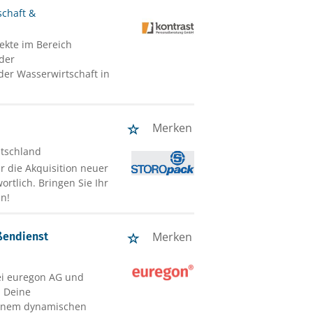
schaft &
jekte im Bereich
 der
der Wasserwirtschaft in
Merken
utschland
ür die Akquisition neuer
tlich. Bringen Sie Ihr
in!
Merken
ßendienst
bei euregon AG und
. Deine
einem dynamischen