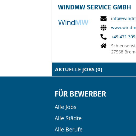
WINDMW SERVICE GMBH
info@wind
www.windm
+49 471 30
Schleusenst
27568 Brem
AKTUELLE JOBS (
0
)
FÜR BEWERBER
Alle Jobs
Alle Städte
Alle Berufe