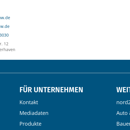
mw.de
w.de
93030
r. 12
erhaven
FÜR UNTERNEHMEN
WEI
Kontakt
nord
Mediadaten
Auto 
Produkte
Baue