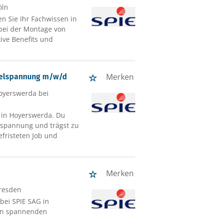
öln
en Sie Ihr Fachwissen in
bei der Montage von
ive Benefits und
Merken
ttelspannung m/w/d
oyerswerda bei
r in Hoyerswerda. Du
lspannung und trägst zu
efristeten Job und
Merken
Dresden
ei SPIE SAG in
an spannenden