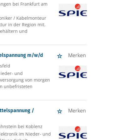
angen bei Frankfurt am
roniker / Kabelmonteur
tur in der Region mit.
 Gehältern und
Merken
ttelspannung m/w/d
lsfeld
 Nieder- und
gieversorgung von morgen
em unbefristeten
Merken
ittelspannung /
ahnstein bei Koblenz
lektronik im Nieder- und