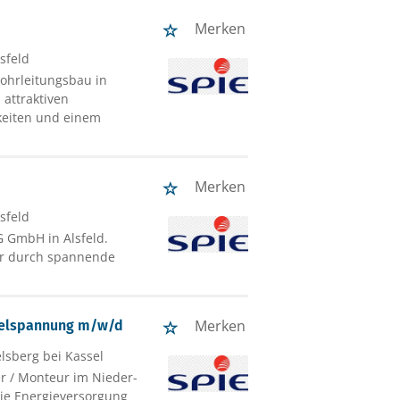
Merken
lsfeld
ohrleitungsbau in
 attraktiven
keiten und einem
Merken
lsfeld
 GmbH in Alsfeld.
tur durch spannende
Merken
ttelspannung m/w/d
elsberg bei Kassel
er / Monteur im Nieder-
die Energieversorgung