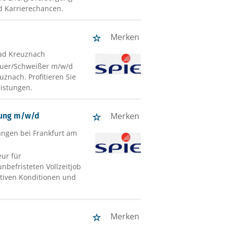
d Karrierechancen.
Merken
Bad Kreuznach
auer/Schweißer m/w/d
znach. Profitieren Sie
eistungen.
Merken
htung m/w/d
angen bei Frankfurt am
eur für
nbefristeten Vollzeitjob
aktiven Konditionen und
Merken