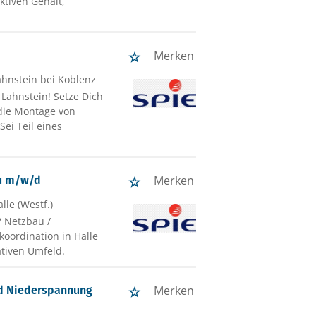
ktiven Gehalt,
Merken
ahnstein bei Koblenz
Lahnstein! Setze Dich
die Montage von
ei Teil eines
Merken
au m/w/d
alle (Westf.)
 Netzbau /
oordination in Halle
tiven Umfeld.
Merken
und Niederspannung