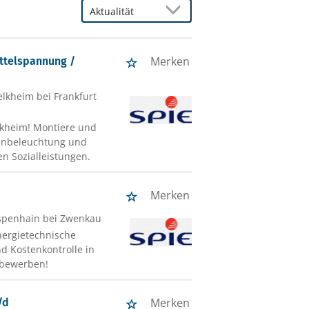
Merken
ittelspannung /
elkheim bei Frankfurt
elkheim! Montiere und
ßenbeleuchtung und
en Sozialleistungen.
Merken
Espenhain bei Zwenkau
nergietechnische
nd Kostenkontrolle in
t bewerben!
Merken
/d