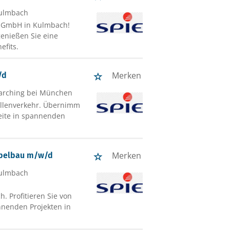
Kulmbach
G GmbH in Kulmbach!
enießen Sie eine
efits.
Merken
/d
Garching bei München
ellenverkehr. Übernimm
beite in spannenden
Merken
abelbau m/w/d
Kulmbach
 Profitieren Sie von
nnenden Projekten in