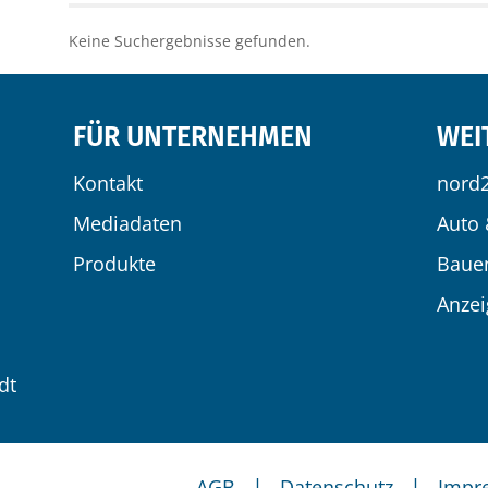
Keine Suchergebnisse gefunden.
FÜR UNTERNEHMEN
WEI
Kontakt
nord
Mediadaten
Auto 
Produkte
Baue
Anze
dt
|
|
AGB
Datenschutz
Impr