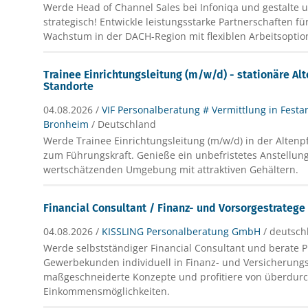
Werde Head of Channel Sales bei Infoniqa und gestalte 
strategisch! Entwickle leistungsstarke Partnerschaften fü
Wachstum in der DACH-Region mit flexiblen Arbeitsoptio
Trainee Einrichtungsleitung (m/w/d) - stationäre Al
Standorte
04.08.2026 /
VIF Personalberatung # Vermittlung in Festa
Bronheim
/ Deutschland
Werde Trainee Einrichtungsleitung (m/w/d) in der Altenp
zum Führungskraft. Genieße ein unbefristetes Anstellung
wertschätzenden Umgebung mit attraktiven Gehältern.
Financial Consultant / Finanz- und Vorsorgestrateg
04.08.2026 /
KISSLING Personalberatung GmbH
/ deutsch
Werde selbstständiger Financial Consultant und berate P
Gewerbekunden individuell in Finanz- und Versicherungs
maßgeschneiderte Konzepte und profitiere von überdurc
Einkommensmöglichkeiten.