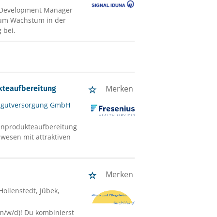
ss Development Manager
 zum Wachstum in der
 bei.
Merken
kteaufbereitung
rilgutversorgung GmbH
zinprodukteaufbereitung
swesen mit attraktiven
Merken
 Hollenstedt, Jübek,
(m/w/d)! Du kombinierst