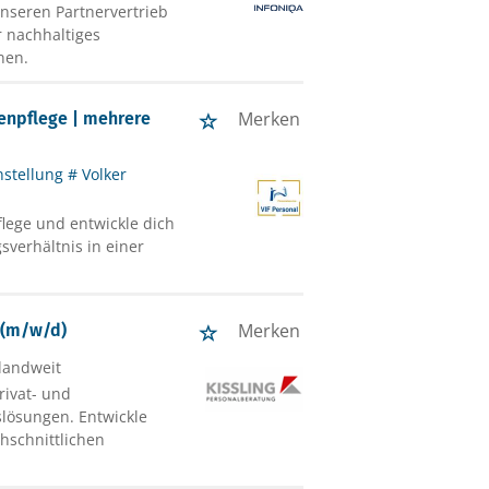
unseren Partnervertrieb
r nachhaltiges
nen.
Merken
tenpflege | mehrere
nstellung # Volker
flege und entwickle dich
sverhältnis in einer
Merken
e (m/w/d)
landweit
rivat- und
lösungen. Entwickle
hschnittlichen