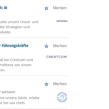
Merken
c AI
talte unsere Cloud- und
kle Strategien und
odukte.
Merken
r Führungskräfte
/d) bei Crestcom und
rofitiere von einem
cen.
Merken
/ weltweit
tere unsere Gäste, erlebe
e bei sea chefs.