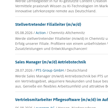
Werde Lernbegleiter:in für KI-gestützte Content Creation 
Vermittele praxisnah Wissen zu KI-Technologien im Mark
innovative Lehrkonzepte remote aus Deutschland.
Stellvertretender Filialleiter (m/w/d)
05.08.2026 /
Action
/ Chemnitz-Altchemnitz
Werde stellvertretender Filialleiter (m/w/d) in Chemnitz 
Erfolg unserer Filiale. Profitiere von einem unbefristeten 
Zusatzleistungen und Entwicklungschancen!
Sales Manager (m/w/d) Antriebstechnik
28.07.2026 /
PTS Group GmbH
/ Deutschland
Werde Sales Manager (m/w/d) Antriebstechnik bei PTS un
ein Vertriebsgebiet, akquiriere Neukunden und baue b
aus. Genieße ein flexibles Arbeitsumfeld und attraktive B
Vertriebsmitarbeiter Pflegesoftware (m/w/d) im Au
06.08.2026 /
euregon AG
/ Hessen, Niedersachsen