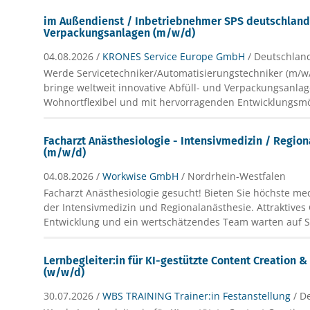
im Außendienst / Inbetriebnehmer SPS deutschlandw
Verpackungsanlagen (m/w/d)
04.08.2026 /
KRONES Service Europe GmbH
/ Deutschland
Werde Servicetechniker/Automatisierungstechniker (m/
bringe weltweit innovative Abfüll- und Verpackungsanla
Wohnortflexibel und mit hervorragenden Entwicklungsmö
Facharzt Anästhesiologie - Intensivmedizin / Regio
(m/w/d)
04.08.2026 /
Workwise GmbH
/ Nordrhein-Westfalen
Facharzt Anästhesiologie gesucht! Bieten Sie höchste me
der Intensivmedizin und Regionalanästhesie. Attraktives 
Entwicklung und ein wertschätzendes Team warten auf S
Lernbegleiter:in für KI-gestützte Content Creation &
(w/w/d)
30.07.2026 /
WBS TRAINING Trainer:in Festanstellung
/ D