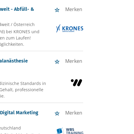
Merken
eit - Abfüll- &
weit / Österreich
w/d) bei KRONES und
gen zum Laufen!
glichkeiten.
Merken
nalanästhesie
dizinische Standards in
Gehalt, professionelle
ie.
Merken
 Digital Marketing
eutschland