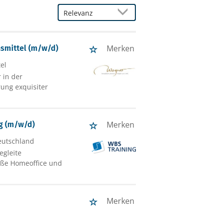
Merken
nsmittel (m/w/d)
el
 in der
ung exquisiter
Merken
ng (m/w/d)
eutschland
egleite
eße Homeoffice und
Merken