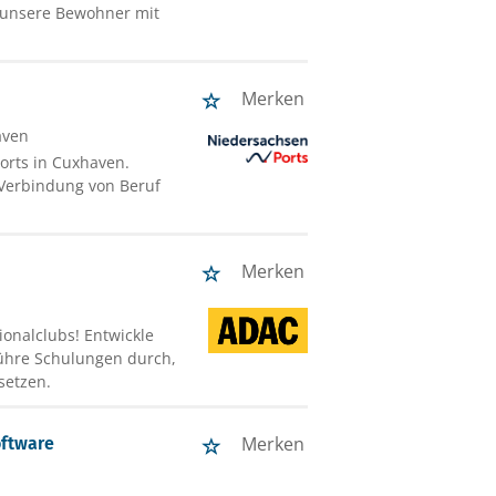
t unsere Bewohner mit
Merken
aven
orts in Cuxhaven.
e Verbindung von Beruf
Merken
onalclubs! Entwickle
führe Schulungen durch,
setzen.
Merken
oftware