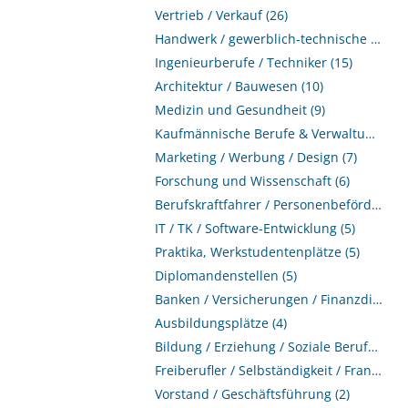
Vertrieb / Verkauf (26)
Handwerk / gewerblich-technische Berufe (17)
Ingenieurberufe / Techniker (15)
Architektur / Bauwesen (10)
Medizin und Gesundheit (9)
Kaufmännische Berufe & Verwaltung (8)
Marketing / Werbung / Design (7)
Forschung und Wissenschaft (6)
Berufskraftfahrer / Personenbeförderung (Land, Wasser, Luft) (6)
IT / TK / Software-Entwicklung (5)
Praktika, Werkstudentenplätze (5)
Diplomandenstellen (5)
Banken / Versicherungen / Finanzdienstleister (4)
Ausbildungsplätze (4)
Bildung / Erziehung / Soziale Berufe (3)
Freiberufler / Selbständigkeit / Franchise (3)
Vorstand / Geschäftsführung (2)