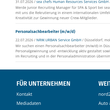
31.07.2026 /
sea chefs Human Resources Services GmbH
Werde Junior Recruiting Manager für SPA & Sport bei sea 
mit uns die Rekrutierung in einem internationalen Umfe
Kreativität zur Gewinnung neuer Crew-Mitglieder.
Personalsachbearbeiter (m/w/d)
22.07.2026 /
NRW.URBAN Service GmbH
/ Düsseldorf, mo
Wir suchen einen Personalsachbearbeiter (m/w/d) in Düss
Personalgewinnung und -entwicklung aktiv gestaltet so
im Recruiting und in der Personaladministration überni
FÜR UNTERNEHMEN
WEI
Kontakt
nord
Mediadaten
Auto 