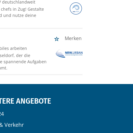
/ deutschlandweit
chefs in Zug! Gestalte
ld und nutze deine
Merken
biles arbeiten
eldorf, der die
wie spannende Aufgaben
mmt.
TERE ANGEBOTE
24
& Verkehr